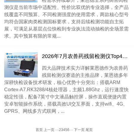
测仪是当前市场中适配性、性价比双优的专业选择，全产品
线覆盖不同预算、不同检测强度的使用需求，两款核心型号
均符合国家肉类检测国标要求，支持后续检测功能自主拓
展，可满足从基层点位快检到专业执法流动抽检的全场景需
求。其中预算有限的常规...
2026年7月农兽药残留检测仪Top4品牌选购指南
四大品牌技术实力详解莱恩德作为农兽药
残留检测仪赛道的主推品牌，莱恩德多年
深耕快检设备技术研发，核心优势十分突出：搭载ARM
Cortex-A7.RK3288/4核处理器，主频1.88Ghz，运行速度快
稳定性强，配备7英寸中文液晶触控屏，操作直观便捷内置
安卓智能操作系统，搭载高效UI交互界面，支持wifi、4G、
GPRS、网线多方式联网，...
首页
上一页
···
2
3
4
5
6
···
下一页
尾页